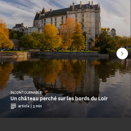
Voi
INCONTOURNABLE
Un château perché sur les bords du Loir
article | 3 min