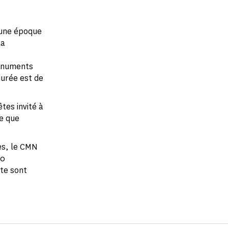
'une époque
la
monuments
durée est de
tes invité à
e que
es, le CMN
20
te sont