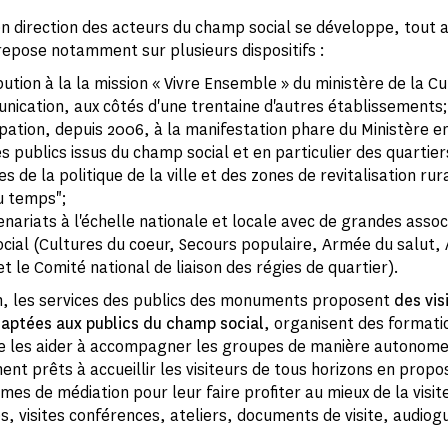
en direction des acteurs du champ social se développe, tout 
 repose notamment sur plusieurs dispositifs :
bution à la la mission « Vivre Ensemble » du ministère de la Cu
nication, aux côtés d'une trentaine d'autres établissements;
ipation, depuis 2006, à la manifestation phare du Ministère en
s publics issus du champ social et en particulier des quartier
res de la politique de la ville et des zones de revitalisation rur
u temps";
nariats à l'échelle nationale et locale avec de grandes assoc
cial (Cultures du coeur, Secours populaire, Armée du salut, 
t le Comité national de liaison des régies de quartier).
n, les services des publics des monuments proposent
des vis
daptées aux publics du champ social
, organisent des formati
 de les aider à accompagner les groupes de manière autonome
nent prêts à accueillir les visiteurs de tous horizons en propo
mes de médiation pour leur faire profiter au mieux de la visite
 visites conférences, ateliers, documents de visite, audiogui