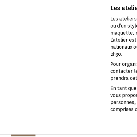
Les ateli
Les atelier
ou d'un styl
maquette, e
L'atelier e
nationaux ou
2h30.
Pour organi
contacter l
prendra cet 
En tant que
vous propose
personnes, 
comprises d