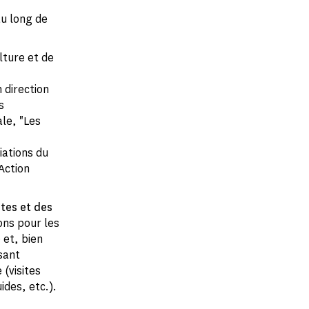
au long de
lture et de
 direction
s
ale, "Les
iations du
Action
ites et des
ons pour les
 et, bien
sant
 (visites
des, etc.).