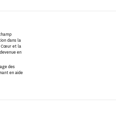
 champ
ion dans la
u Cœur et la
 devenue en
gage des
enant en aide