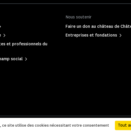
Nous soutenir
Faire un don au château de Châ
e
Entreprises et fondations
es et professionnels du
hamp social
 légales et administratives
|
Plan du site
Tout a
e, ce site utilise des cookies nécessitant votre consentement