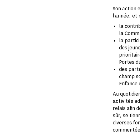
Son action 
l'année, et
la contri
la Commu
la partic
des jeune
prioritai
Portes d
des parte
champ so
Enfance e
Au quotidie
activités a
relais afin
sûr, se tien
diverses for
commentées,