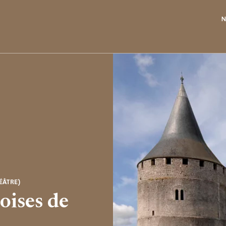
N
ÉÂTRE)
oises de