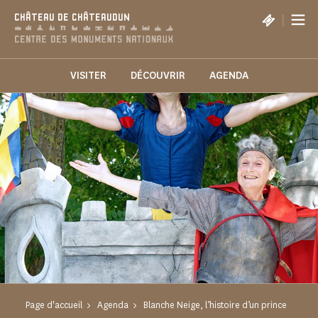
Panneau de gestion des cookies
|
CHÂTEAU DE CHÂTEAUDUN
VISITER
DÉCOUVRIR
AGENDA
Page d'accueil
Agenda
Blanche Neige, l’histoire d’un prince